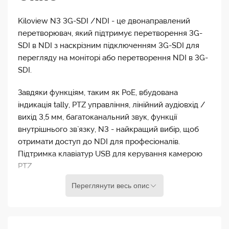
Kiloview N3 3G-SDI /NDI - це двонаправлений
перетворювач, який підтримує перетворення 3G-
SDI в NDI з наскрізним підключенням 3G-SDI для
перегляду на моніторі або перетворення NDI в 3G-
SDI.
Завдяки функціям, таким як PoE, вбудована
індикація tally, PTZ управління, лінійний аудіовхід /
вихід 3,5 мм, багатоканальний звук, функції
внутрішнього зв`язку, N3 - найкращий вибір, щоб
отримати доступ до NDI для професіоналів.
Підтримка клавіатур USB для керування камерою
PTZ.
Переглянути весь опис
Протокол NDI - це високопродуктивний стандарт,
який дозволяє будь-кому використовувати відео в
реальному часі із надмалою затримкою в існуючих
IP-відеомережах.