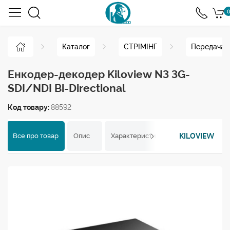
0
Каталог
СТРІМІНГ
Передача п
Енкодер-декодер Kiloview N3 3G-
SDI/NDI Bi-Directional
Код товару:
88592
KILOVIEW
Все про товар
Опис
Характеристики
Відгуки