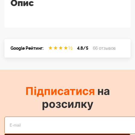
Опис
★
★
★
★
½
Google Рейтинг:
4.8/5
66 отзывов
Підписатися
на
розсилку