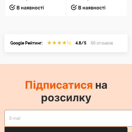
В наявності
В наявності
★
★
★
★
½
Google Рейтинг:
4.8/5
66 отзывов
Підписатися
на
розсилку