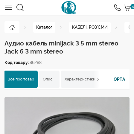
0
Каталог
КАБЕЛІ, РОЗ`ЄМИ
Ка
Аудио кабель minijack 3 5 mm stereo -
Jack 6 3 mm stereo
Код товару:
86288
OPTA
Все про товар
Опис
Характеристики
Відгуки