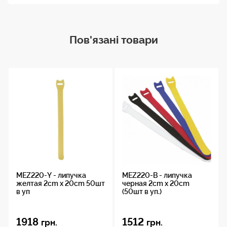
Пов'язані товари
MEZ220-Y - липучка
MEZ220-B - липучка
желтая 2cm x 20cm 50шт
черная 2cm x 20cm
в уп
(50шт в уп.)
1918
1512
грн.
грн.