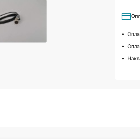
Оп
Опла
Опла
Накл