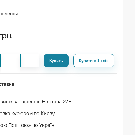
овлення
грн.
Купить
Купити в 1 клік
ставка
вивіз за адресою Нагорна 27Б
авка кур'єром по Киеву
ою Поштою» по Україні