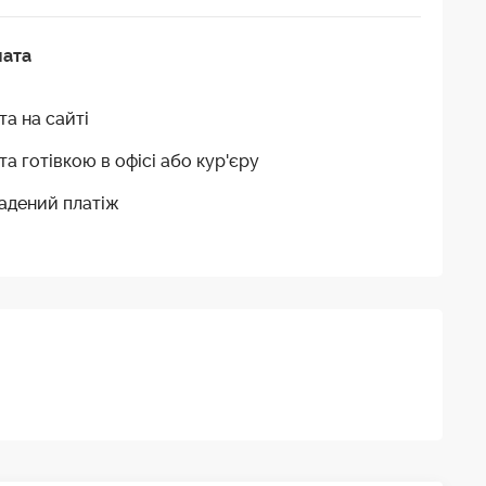
лата
та на сайті
та готівкою в офісі або кур'єру
адений платіж