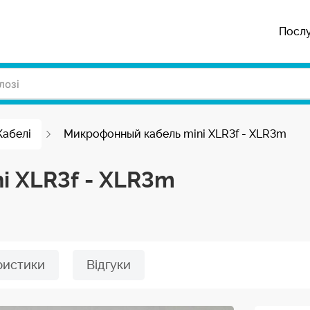
Посл
Кабелі
Микрофонный кабель mini XLR3f - XLR3m
i XLR3f - XLR3m
ристики
Відгуки