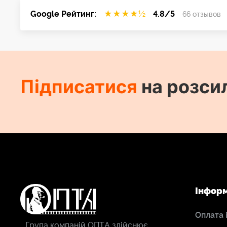
Google Рейтинг:
★
★
★
★
½
4.8/5
66 отзывов
Підписатися
на розси
Інфор
Оплата 
Група компаній ОПТА здійснює