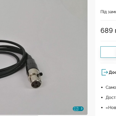
Під зам
689
До
Само
Дост
«Нов
3