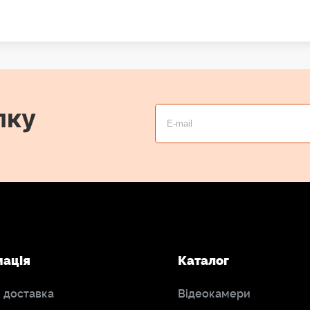
лку
мація
Каталог
і доставка
Відеокамери