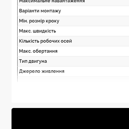
Максимальне навантаження
Варіанти монтажу
Мін. розмір кроку
Макс. швидкість
Кількість робочих осей
Макс. обертання
Тип двигуна
Джерело живлення
Час роботи від батареї
Роз`єм для кабелю затвора
Підключення мобільного пристрою
Сумісність додаток