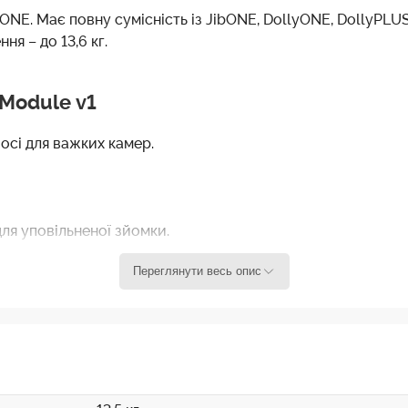
NE. Має повну сумісність із JibONE, DollyONE, DollyPLUS,
я – до 13,6 кг.
 Module v1
осі для важких камер.
ля уповільненої зйомки.
Переглянути весь опис
еження для кращого керування живленням.
 SliderONE та SliderPLUS & Slide Module (рекомендуються