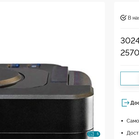
В на
302
257
До
Само
Дост
5