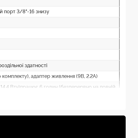
й порт 3/8"-16 знизу
оздільної здатності
комплекту), адаптер живлення (9В, 2.2А)
 14,4 Втч)працює 6 годин (безперервно на повній
троями та BLE для сполучення/підключення
віший