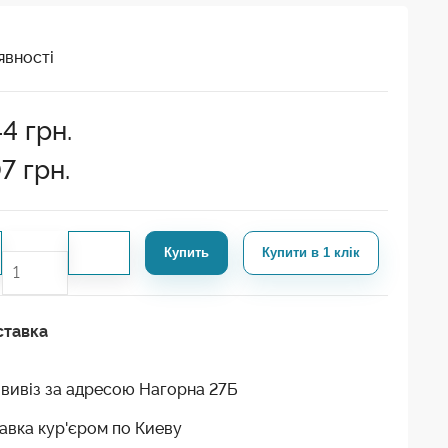
явності
44
грн.
07
грн.
Купить
Купити в 1 клік
ставка
вивіз за адресою Нагорна 27Б
авка кур'єром по Киеву