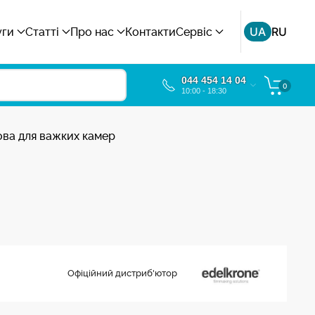
UA
RU
уги
Статті
Про нас
Контакти
Сервіс
044 454 14 04
0
10:00 - 18:30
ова для важких камер
Офіційний дистриб'ютор