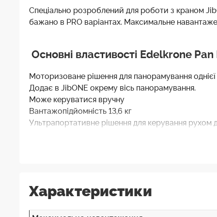
Спеціально розроблений для роботи з краном JibO
бажано в PRO варіантах. Максимальне навантаженн
Основні властивості Edelkrone Pan
Моторизоване рішення для панорамування однієї 
Додає в JibONE окрему вісь панорамування.
Може керуватися вручну
Вантажопідйомність 13,6 кг
Ультрапортативне рішення для керування рухом д
Ультра тиха робота
Надточна робота без люфту
Сумісність із додатком edelkrone
Автоматичне відключення та режими енергозбер
Повна сумісність із JibONE, DollyONE, DollyPLUS,
Характеристики
Висококонтрастний чіткий OLED-екран