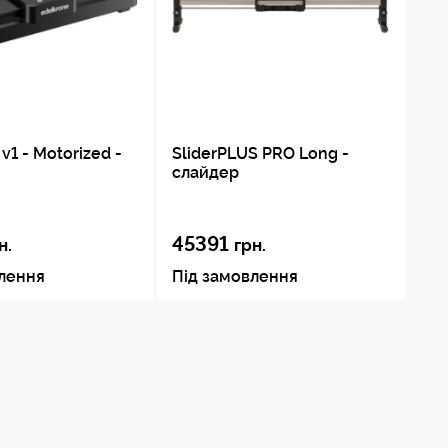
v1 - Motorized -
SliderPLUS PRO Long -
Кр
слайдер
Ji
45391
65
н.
грн.
влення
Під замовлення
Пі