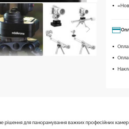
«Нов
Оп
Опла
Опла
Накл
е рішення для панорамування важких професійних камер