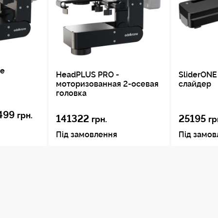
ne
HeadPLUS PRO -
SliderONE 
моторизованная 2-осевая
слайдер
головка
499
грн.
141322
25195
грн.
гр
Під замовлення
Під замо