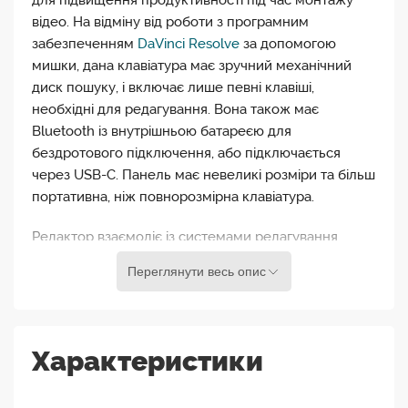
для підвищення продуктивності під час монтажу
відео. На відміну від роботи з програмним
забезпеченням
DaVinci Resolve
за допомогою
мишки, дана клавіатура має зручний механічний
диск пошуку, і включає лише певні клавіші,
необхідні для редагування. Вона також має
Bluetooth із внутрішньою батареєю для
бездротового підключення, або підключається
через USB-C. Панель має невеликі розміри та більш
портативна, ніж повнорозмірна клавіатура.
Редактор взаємодіє із системами редагування
macOS або Windows, на яких працює DaVinci
Переглянути весь опис
Resolve Studio, надаючи вам комбінації клавіш та
елементи керування, які прискорюють редагування
порівняно з використанням миші для навігації по
системі редагування.
Характеристики
Speed Editor досить малий, щоб його можна було