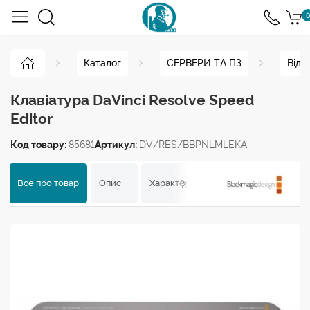
0
Каталог
СЕРВЕРИ ТА ПЗ
Віде
Клавіатура DaVinci Resolve Speed
Editor
Код товару:
85681
Артикул:
DV/RES/BBPNLMLEKA
Все про товар
Опис
Характеристики
Відгуки