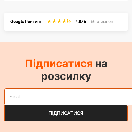
★
★
★
★
½
Google Рейтинг:
4.8/5
66 отзывов
Підписатися
на
розсилку