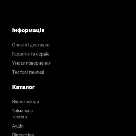
Інформація
Ресівер/Мотор
Оплата і доставка
Гарантія та сервіс
Bluetooth
Умови повернення
Тестові таблиці
Ні
Каталог
Увімкнений
привід
Відеокамери
0.8 MOD 40 зубів
Знімальна
техніка
Род Стандарт
Аудіо
Одинарний стрижень 15 мм (ковзкий)
Відеостіни