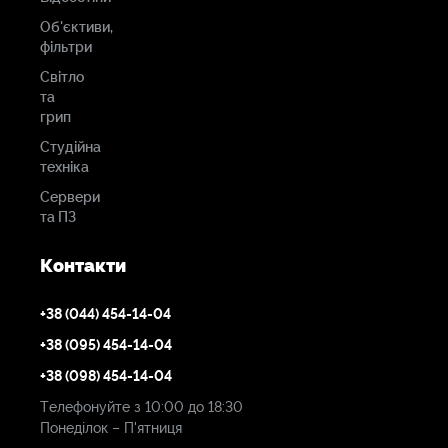
Об'єктиви,
Двигуни
фільтри
Світло
1
та
грип
Максимальний
Студійна
піковий крутний
техніка
момент
Сервери
0,5 Нм (Мастер)
та ПЗ
Контакти
Двигун
введення/
+38 (044) 454-14-04
виведення-
+38 (095) 454-14-04
1 вихід Mini-USB
1 6-контактний вхід LEMO
+38 (098) 454-14-04
Телефонуйте з 10:00 до 18:30
Понеділок – П'ятниця
Вхідна