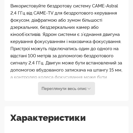
Використовуйте бездротову систему CAME-Astral
2,4 ГГц від CAME-TV для бездротового керування
фокусом, діафрагмою або зумом більшості
дзеркальних, бездзеркальних камер або
кінооб`єктивів. Ядром системи є з`єднання двигуна
керування фокусуванням і маховичка фокусування.
Пристрої можуть підключатись один до одного на
відстані 100 метрів за допомогою бездротового
сигналу 2,4 ГГц. Двигун може бути встановлений за
допомогою вбудованого затискача на штангу 15 мм,
а контролер колеса фокусування може бути
встановлений за допомогою різьблення 1/4"-20".
Переглянути весь опис
Контролер оснащений вбудованим маркувальним
диском та OLED-дисплеєм, на якому
відображається інформація про рівень заряду
Характеристики
батареї, підключення, калібрування, переміщення
та пам`яті, а по його меню можна переміщатися за