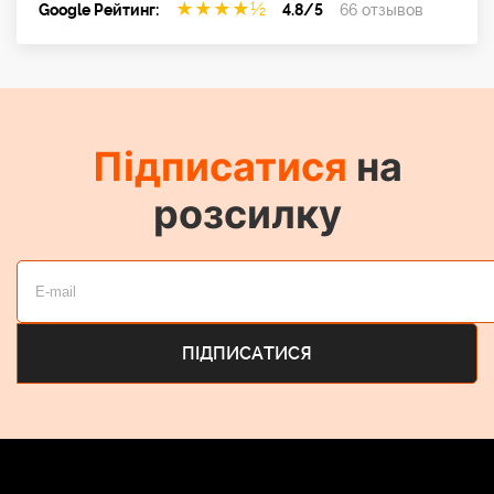
★
★
★
★
½
Google Рейтинг:
4.8/5
66 отзывов
Підписатися
на
розсилку