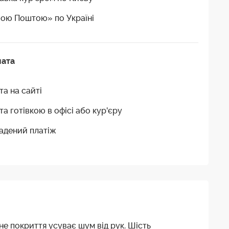
ою Поштою» по Україні
лата
та на сайті
та готівкою в офісі або кур'єру
адений платіж
е покриття усуває шум від рук. Шість