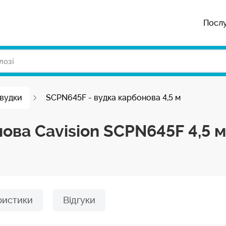
Посл
 вудки
SCPN645F - вудка карбонова 4,5 м
ова Cavision SCPN645F 4,5 м
ристики
Відгуки