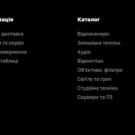
мація
Каталог
і доставка
Відеокамери
я та сервіс
Знімальна техніка
повернення
Аудіо
 таблиці
Відеостіни
Об'єктиви, фільтри
Світло та грип
Студійна техніка
Сервери та ПЗ