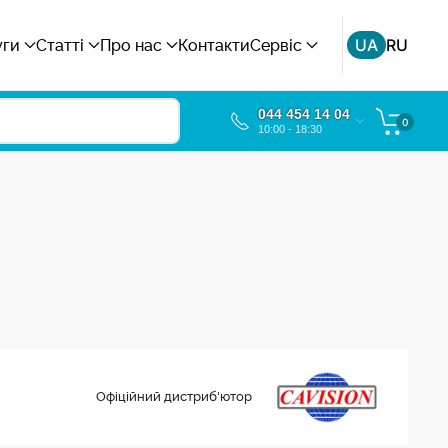
UA
RU
уги
Статті
Про нас
Контакти
Сервіс
044 454 14 04
0
10:00 - 18:30
Офіційний дистриб'ютор