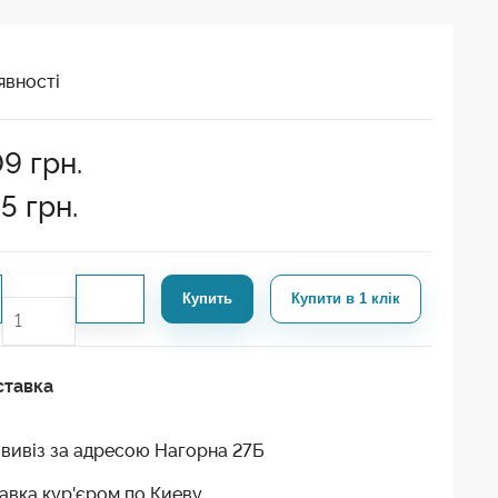
явності
09
грн.
65
грн.
Купить
Купити в 1 клік
ставка
вивіз за адресою Нагорна 27Б
авка кур'єром по Киеву