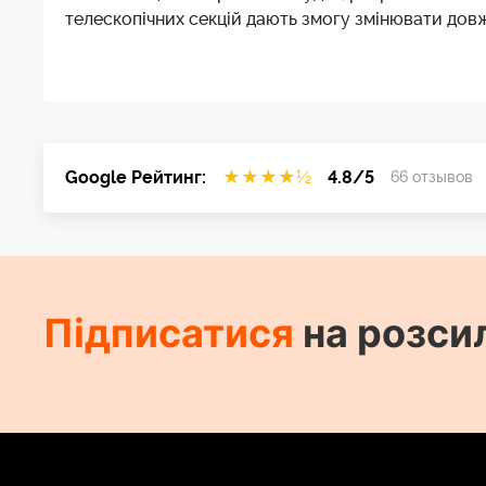
телескопічних секцій дають змогу змінювати довжин
Google Рейтинг:
★
★
★
★
½
4.8/5
66 отзывов
Підписатися
на розси