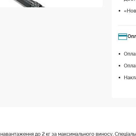
«Нов
Оп
Опла
Опла
Накл
навантаження до 2 кг за максимального виносу. Спеціальн