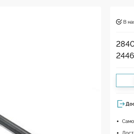
В на
284
244
До
Само
Дост