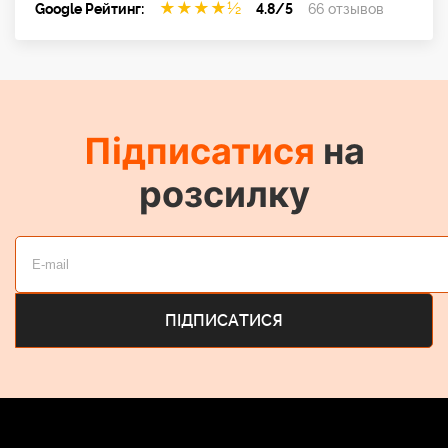
★
★
★
★
½
Google Рейтинг:
4.8/5
66 отзывов
Підписатися
на
розсилку