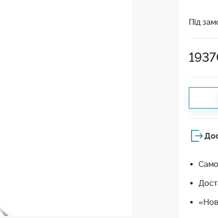
Під зам
193
До
Само
Дост
«Нов