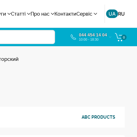
UA
RU
уги
Статті
Про нас
Контакти
Сервіс
044 454 14 04
0
10:00 - 18:30
аторский
ABC PRODUCTS