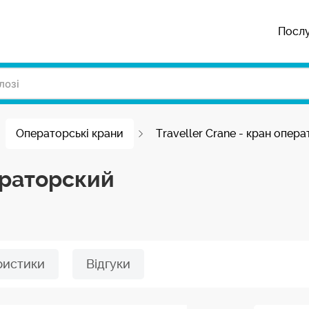
Посл
Операторські крани
Traveller Crane - кран опер
ператорский
ристики
Відгуки