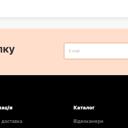
лку
мація
Каталог
і доставка
Відеокамери