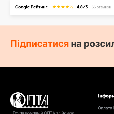
Google Рейтинг:
★
★
★
★
½
4.8/5
66 отзывов
Підписатися
на розси
Інфор
Оплата 
Група компаній ОПТА здійснює