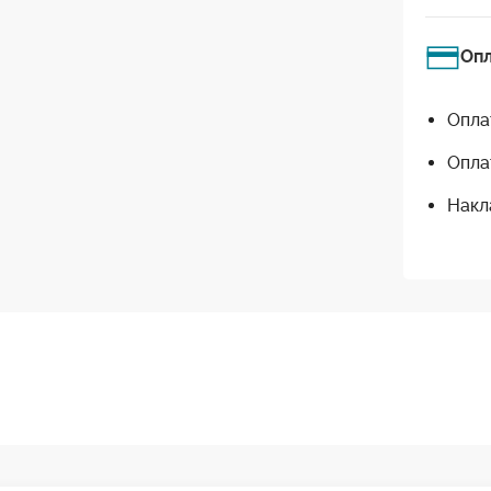
Оп
Опла
Опла
Накл