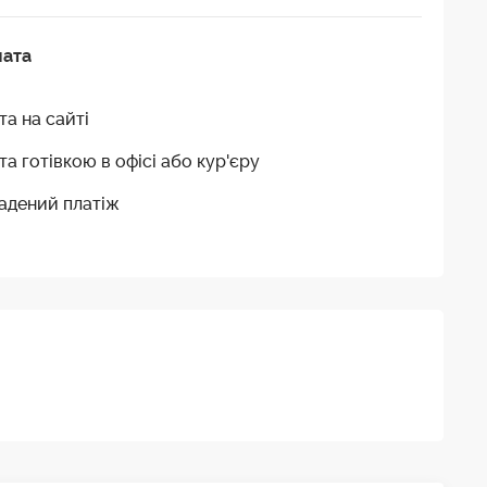
лата
та на сайті
та готівкою в офісі або кур'єру
адений платіж