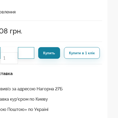
овлення
708
грн.
Купить
Купити в 1 клік
ставка
вивіз за адресою Нагорна 27Б
авка кур'єром по Киеву
ою Поштою» по Україні