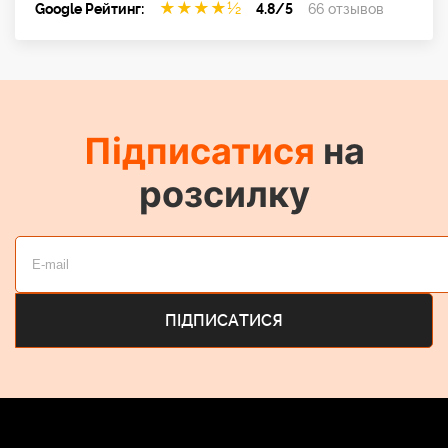
★
★
★
★
½
Google Рейтинг:
4.8/5
66 отзывов
Підписатися
на
розсилку