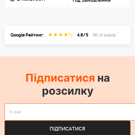
Під замовлення
★
★
★
★
½
Google Рейтинг:
4.8/5
66 отзывов
Підписатися
на
розсилку