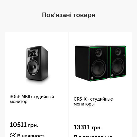
Пов'язані товари
305P MKII студийный
CR5-X - студийные
монитор
мониторы
10511
грн.
13311
грн.
В наявності