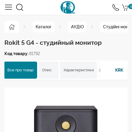
0
Каталог
АУДІО
Студійні моні
Rokit 5 G4 - студийный монитор
Код товару:
81792
KRK
Все про товар
Опис
Характеристики
Відгуки