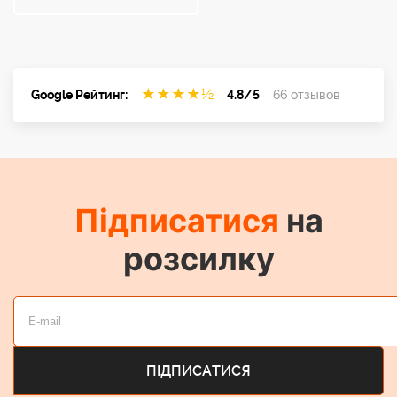
★
★
★
★
½
Google Рейтинг:
4.8/5
66 отзывов
Підписатися
на
розсилку