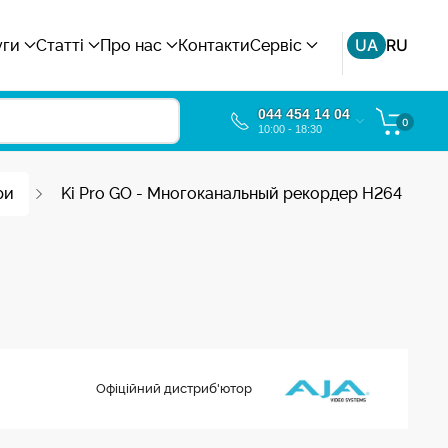
UA
RU
уги
Статті
Про нас
Контакти
Сервіс
044 454 14 04
0
10:00 - 18:30
ри
Ki Pro GO - Многоканальный рекордер H264
Офіційний дистриб'ютор