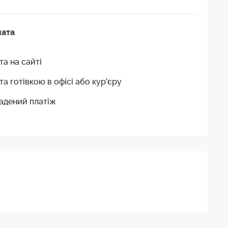
лата
та на сайті
та готівкою в офісі або кур'єру
адений платіж