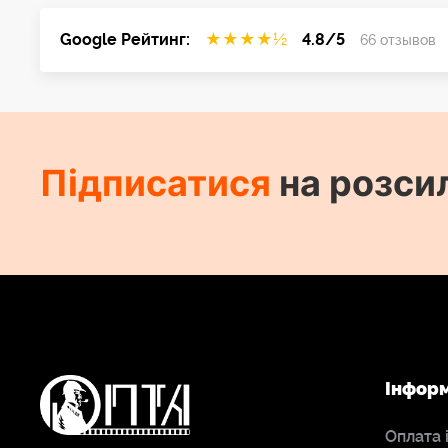
Google Рейтинг:
★
★
★
★
½
4.8/5
66 отзывов
Підписатися
на розси
Інфор
Оплата 