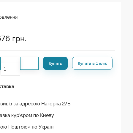
овлення
676
грн.
Купить
Купити в 1 клік
ставка
вивіз за адресою Нагорна 27Б
авка кур'єром по Киеву
ою Поштою» по Україні