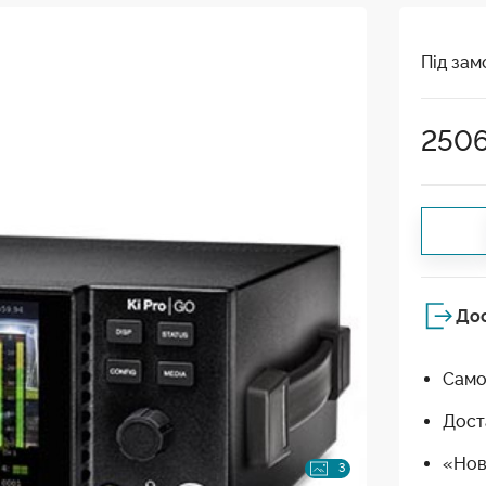
Під зам
250
До
Само
Дост
«Нов
3