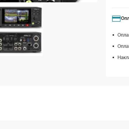
Оп
Опла
Опла
Накл