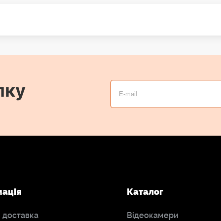
лку
мація
Каталог
і доставка
Відеокамери