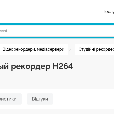
Посл
Відеорекордери, медіасервери
Студійні рекорде
ный рекордер H264
ристики
Відгуки