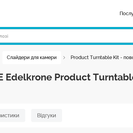
Посл
Слайдери для камери
Product Turntable Kit - п
Edelkrone Product Turntable
ристики
Відгуки