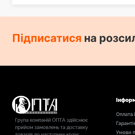
Підписатися
на розси
Інфор
Оплата 
Група компаній ОПТА здійснює
Гаранті
прийом замовлень та доставку
Умови 
товарів до наступних країн: