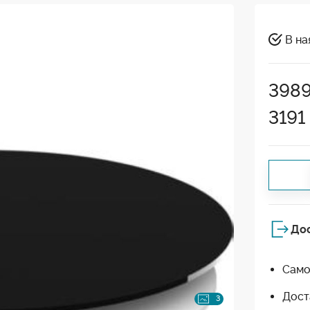
В на
398
3191
До
Само
Дост
3