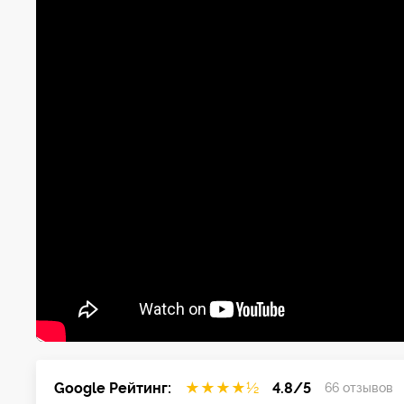
Google Рейтинг:
★
★
★
★
½
4.8/5
66 отзывов