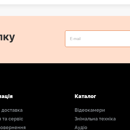
лку
мація
Каталог
і доставка
Відеокамери
я та сервіс
Знімальна техніка
повернення
Аудіо