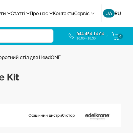
UA
RU
уги
Статті
Про нас
Контакти
Сервіс
044 454 14 04
0
10:00 - 18:30
оворотний стіл для HeadONE
 Kit
Офіційний дистриб'ютор