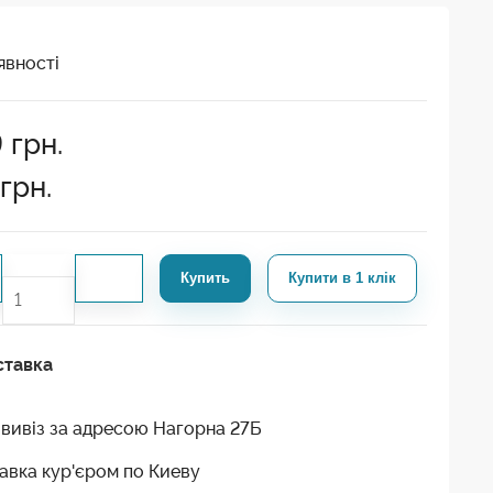
явності
9
грн.
грн.
Купить
Купити в 1 клік
ставка
вивіз за адресою Нагорна 27Б
авка кур'єром по Киеву