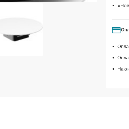
«Нов
Оп
Опла
Опла
Накл