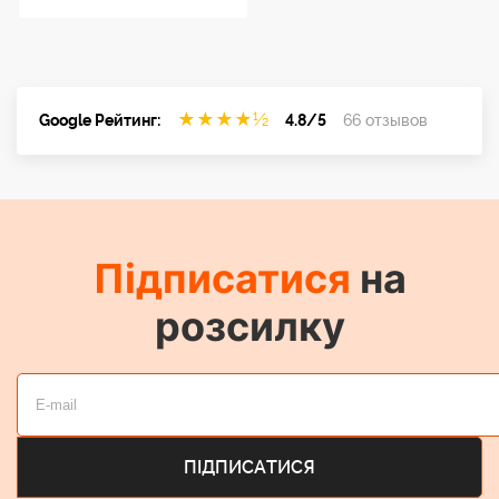
★
★
★
★
½
Google Рейтинг:
4.8/5
66 отзывов
Підписатися
на
розсилку