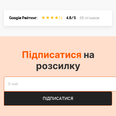
★
★
★
★
½
Google Рейтинг:
4.8/5
66 отзывов
Підписатися
на
розсилку