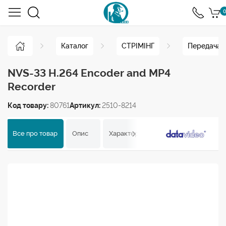
0
Каталог
СТРІМІНГ
Передача п
NVS-33 H.264 Encoder and MP4
Recorder
Код товару:
80761
Артикул:
2510-8214
Все про товар
Опис
Характеристики
Відгуки