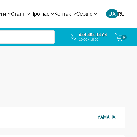
UA
RU
уги
Статті
Про нас
Контакти
Сервіс
044 454 14 04
0
10:00 - 18:30
YAMAHA