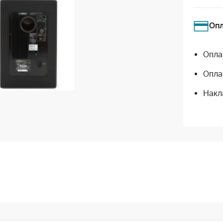
Оп
Опла
Опла
Накл