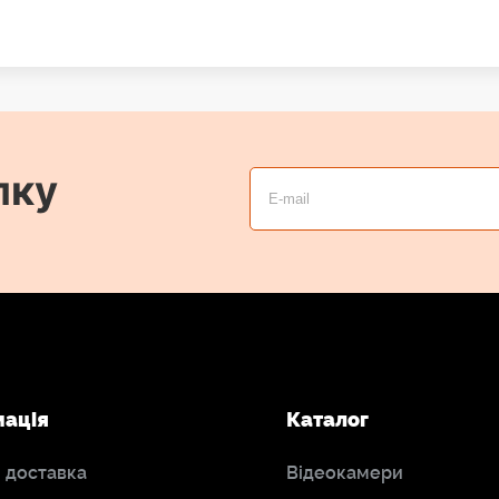
лку
мація
Каталог
і доставка
Відеокамери