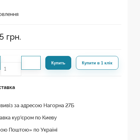
овлення
5
грн.
Купить
Купити в 1 клік
ставка
вивіз за адресою Нагорна 27Б
авка кур'єром по Киеву
ою Поштою» по Україні