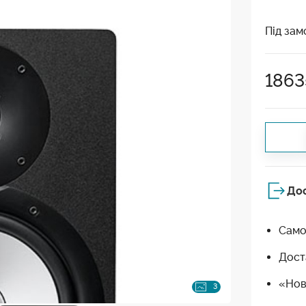
Під зам
1863
До
Само
Дост
«Нов
3