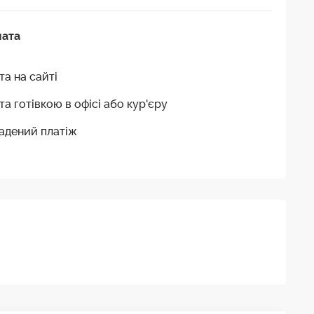
лата
та на сайті
та готівкою в офісі або кур'єру
адений платіж