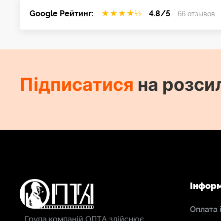
Google Рейтинг:
★
★
★
★
½
4.8/5
66 отзывов
Підписатися
на розси
Інфор
Оплата 
Група компаній ОПТА здійснює