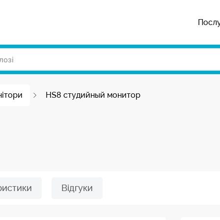
Посл
нітори
HS8 студийный монитор
ристики
Відгуки