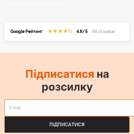
★
★
★
★
½
Google Рейтинг:
4.8/5
66 отзывов
Підписатися
на
розсилку