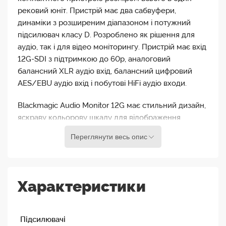
рековий юніт. Пристрій має два сабвуфери,
динаміки з розширеним діапазоном і потужний
підсилювач класу D. Розроблено як рішення для
аудіо, так і для відео моніторингу. Пристрій має вхід
12G-SDI з підтримкою до 60p, аналоговий
балансний XLR аудіо вхід, балансний цифровий
AES/EBU аудіо вхід і побутові HiFi аудіо входи.
Blackmagic Audio Monitor 12G має стильний дизайн,
яскраву кольорову шкалу для відображення
гучності VU і PPM, а також вбудований дисплей для
Переглянути весь опис
моніторингу відео сигналу. Також є HDMI 4K вихід
для підключення телевізора або іншого екрану для
відео моніторингу SDI джерела.
Характеристики
Звуковий монітор Blackmagic Audio Monitor 12G
оснащений двома сабвуферами і динаміками дуже
широкого діапазону, а також підсилювачами класу
Підсилювачі
D. Він оснащений входом 12G SDI, балансним