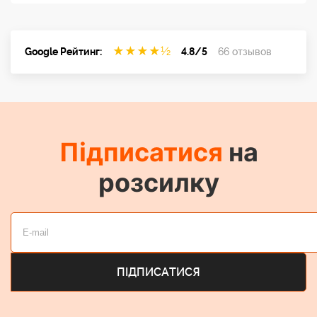
★
★
★
★
½
Google Рейтинг:
4.8/5
66 отзывов
Підписатися
на
розсилку