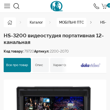
0
Каталог
МОБІЛЬНІ ПТС
HS-32
HS-3200 видеостудия портативная 12-
канальная
Код товару:
79720
Артикул:
2200-2070
Все про товар
Опис
Характеристики
Відгуки