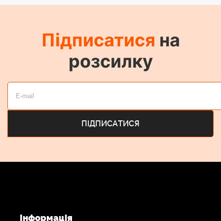
Робочий діапазон
До 200 м між базовою станцією і веденим
пристроєм
Підписатися
на
розсилку
Робоча температура
Діапазон 5°С - 45°С
Розмір (ДxШxВ)
114 х 97 х 35 мм
Вага
348г
Інформація