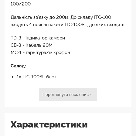
100/200
Дальність зв`язку до 200м. До складу ITC-100
входять 4 поясні пакети ITC-100SL, до яких входять:
TD-3 - Індикатор камери
СВ-3 - Кабель 20М
MC-1 - гарнітура/мікрофон
Склад:
1x ITC-100SL блок
1x TD-1 Tally
Переглянути весь опис
1x CB-7 1.2 M tally кабель
1x MC-1 мікрофонна гарнітура
1x кабель для навушників
Характеристики
1x CB-3 20 метрів інтерком кабель