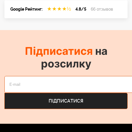
★
★
★
★
½
Google Рейтинг:
4.8/5
66 отзывов
Підписатися
на
розсилку