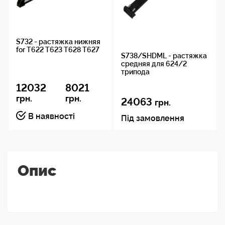
S732 - растяжка нижняя
for T622 T623 T628 T627
S738/SHDML - растяжка
средняя для 624/2
трипода
12032
8021
грн.
грн.
24063
грн.
В наявності
Під замовлення
Опис