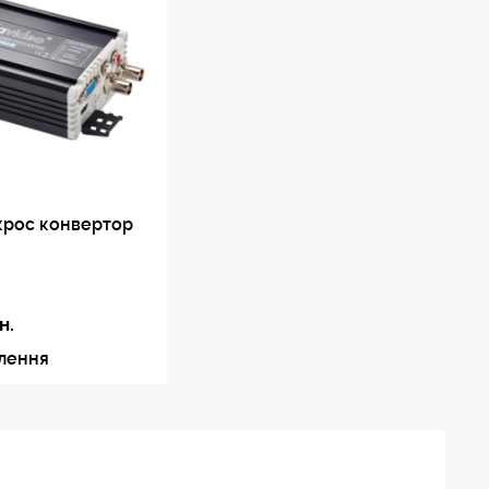
крос конвертор
н.
влення