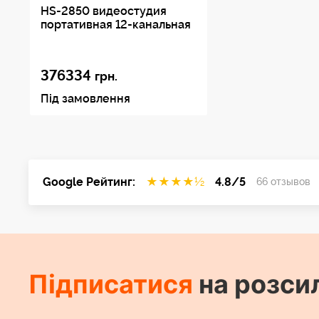
HS-2850 видеостудия
портативная 12-канальная
376334
грн.
Під замовлення
Google Рейтинг:
★
★
★
★
½
4.8/5
66 отзывов
Підписатися
на розси