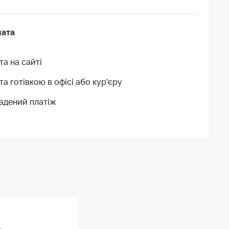
лата
та на сайті
та готівкою в офісі або кур'єру
адений платіж