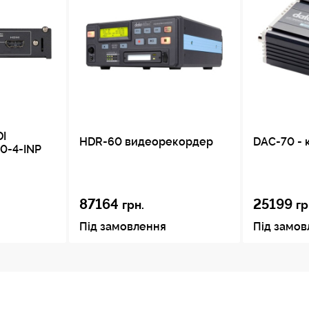
DI
HDR-60 видеорекордер
DAC-70 - 
0-4-INP
87164
25199
грн.
гр
Під замовлення
Під замо