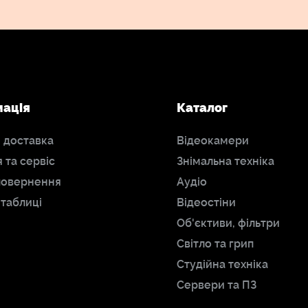
мація
Каталог
і доставка
Відеокамери
я та сервіс
Знімальна техніка
повернення
Аудіо
 таблиці
Відеостіни
Об'єктиви, фільтри
Світло та грип
Студійна техніка
Сервери та ПЗ