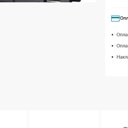
Оп
Опла
Опла
Накл