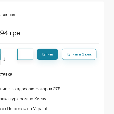
овлення
794
грн.
Купить
Купити в 1 клік
ставка
вивіз за адресою Нагорна 27Б
авка кур'єром по Киеву
ою Поштою» по Україні