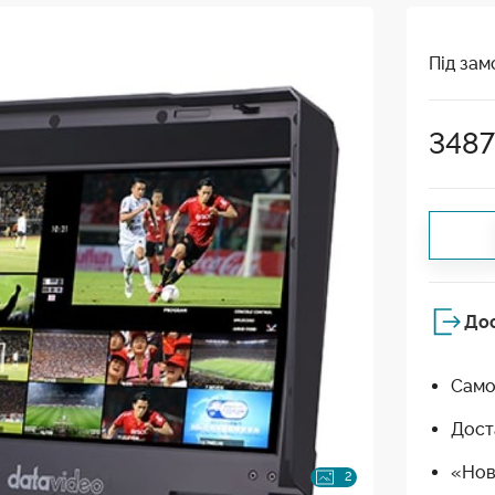
Під зам
348
До
Само
Дост
«Нов
2