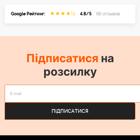
★
★
★
★
½
Google Рейтинг:
4.8/5
66 отзывов
Підписатися
на
розсилку