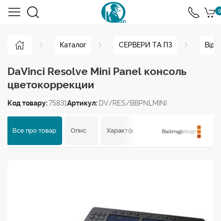
0
Каталог
СЕРВЕРИ ТА ПЗ
Віде
DaVinci Resolve Mini Panel консоль
цветокоррекции
Код товару:
75831
Артикул:
DV/RES/BBPNLMINI
Все про товар
Опис
Характеристики
Відгуки