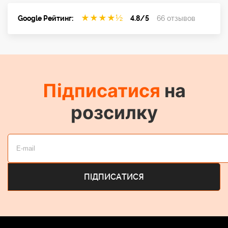
★
★
★
★
½
Google Рейтинг:
4.8/5
66 отзывов
Підписатися
на
розсилку