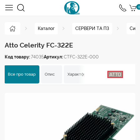
0
Каталог
СЕРВЕРИ ТА ПЗ
Сист
Atto Celerity FC-322E
Код товару:
74035
Артикул:
CTFC-322E-000
Все про товар
Опис
Характеристики
Відгуки