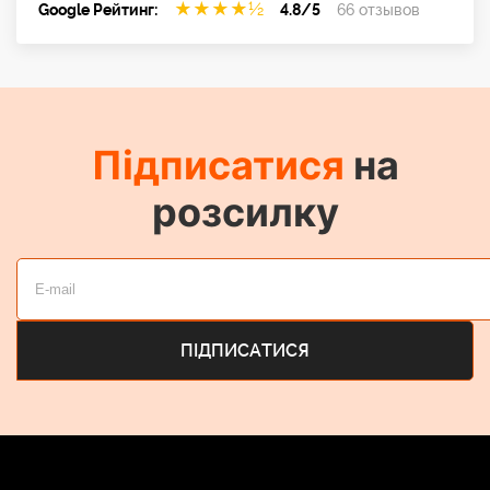
★
★
★
★
½
Google Рейтинг:
4.8/5
66 отзывов
Підписатися
на
розсилку