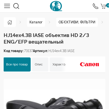
0
Каталог
ОБ`ЄКТИВИ, ФІЛЬТРИ
HJ14ex4.3B IASE объектив HD 2/3
ENG/EFP вещательный
Код товару:
73137
Артикул:
HJ14ex4.3B IASE
Все про товар
Опис
Характеристики
Відгуки