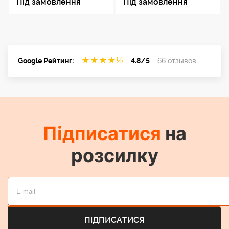
Під замовлення
Під замовлення
★
★
★
★
½
Google Рейтинг:
4.8/5
66 отзывов
Підписатися
на
розсилку