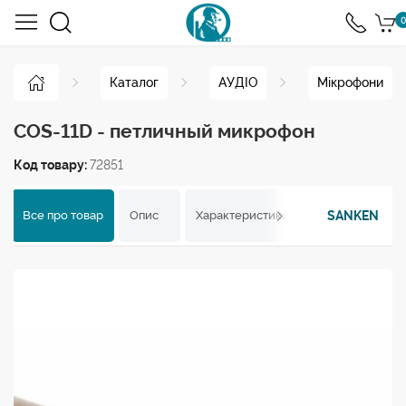
0
Каталог
АУДІО
Мікрофони
COS-11D - петличный микрофон
Код товару:
72851
SANKEN
Все про товар
Опис
Характеристики
Відгуки