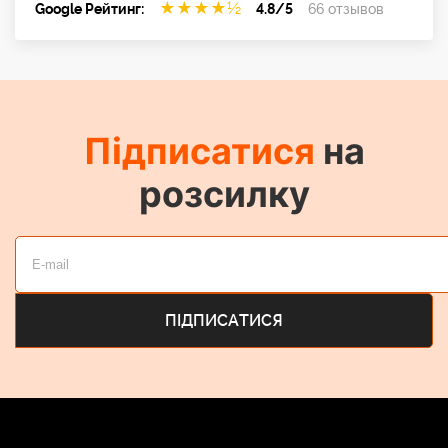
★
★
★
★
½
Google Рейтинг:
4.8/5
66 отзывов
Підписатися
на
розсилку