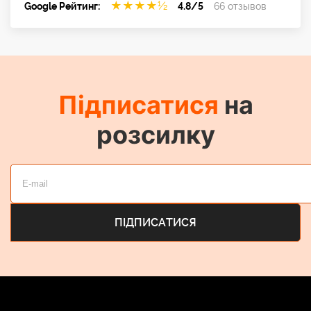
★
★
★
★
½
Google Рейтинг:
4.8/5
66 отзывов
Підписатися
на
розсилку