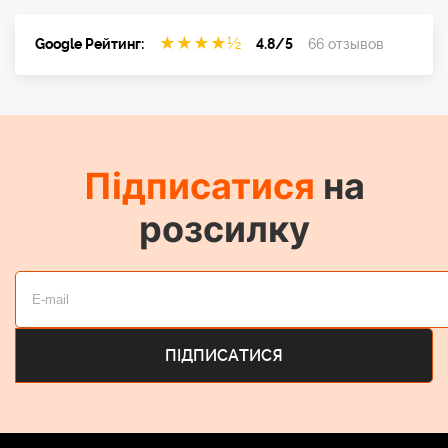
★
★
★
★
½
Google Рейтинг:
4.8/5
66 отзывов
Підписатися
на
розсилку