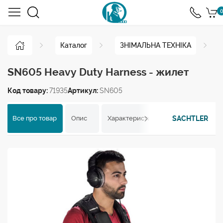
0
Каталог
ЗНІМАЛЬНА ТЕХНІКА
SN605 Heavy Duty Harness - жилет
Код товару:
71935
Артикул:
SN605
SACHTLER
Все про товар
Опис
Характеристики
Відгуки