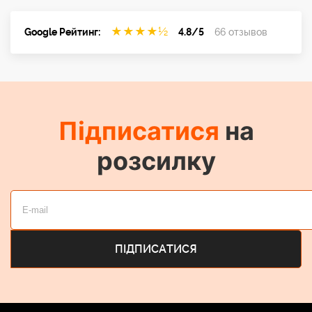
★
★
★
★
½
Google Рейтинг:
4.8/5
66 отзывов
Підписатися
на
розсилку