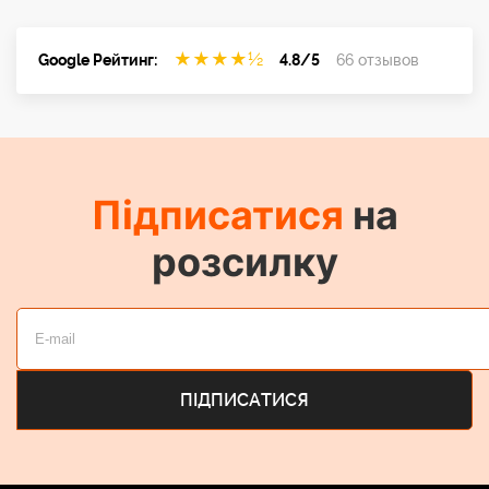
★
★
★
★
½
Google Рейтинг:
4.8/5
66 отзывов
Підписатися
на
розсилку