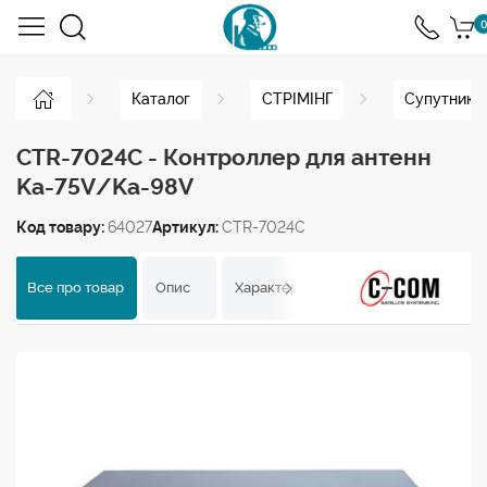
0
Каталог
СТРІМІНГ
Супутнико
CTR-7024C - Контроллер для антенн
Ka-75V/Ka-98V
Код товару:
64027
Артикул:
CTR-7024C
Все про товар
Опис
Характеристики
Відгуки