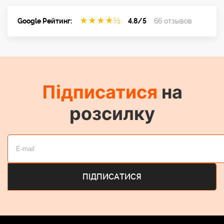
★
★
★
★
½
Google Рейтинг:
4.8/5
66 отзывов
Підписатися
на
розсилку