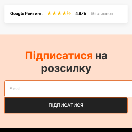
★
★
★
★
½
Google Рейтинг:
4.8/5
66 отзывов
Підписатися
на
розсилку