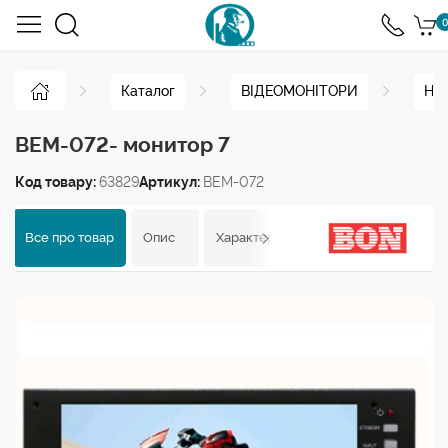
0
Каталог
ВІДЕОМОНІТОРИ
Нак
BEM-072- монитор 7
Код товару:
63829
Артикул:
BEM-072
Все про товар
Опис
Характеристики
Відгуки