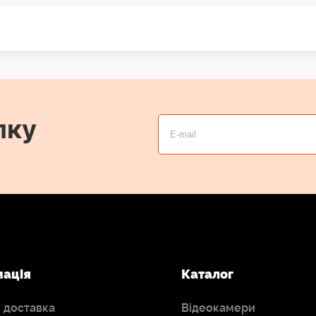
лку
мація
Каталог
і доставка
Відеокамери