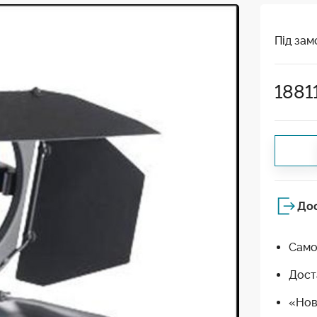
Під зам
1881
До
Само
Дост
«Нов