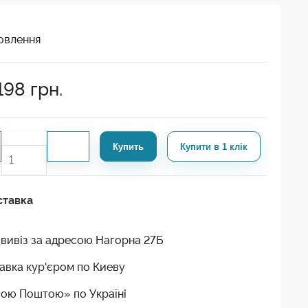
овлення
198
грн.
Купить
Купити в 1 клік
ставка
вивіз за адресою Нагорна 27Б
авка кур'єром по Киеву
ою Поштою» по Україні