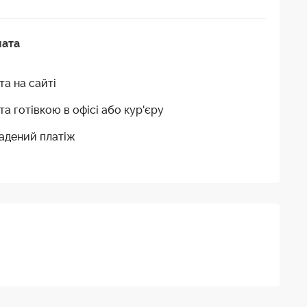
лата
та на сайті
та готівкою в офісі або кур'єру
адений платіж