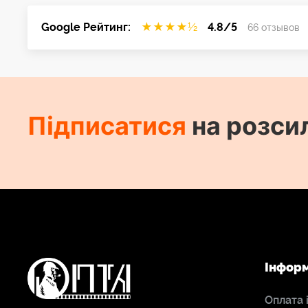
Google Рейтинг:
★
★
★
★
½
4.8/5
66 отзывов
Підписатися
на розси
Інфор
Оплата 