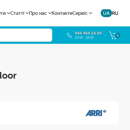
UA
RU
уги
Статті
Про нас
Контакти
Сервіс
044 454 14 04
0
10:00 - 18:30
door