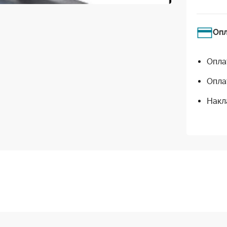
Оп
Опла
Опла
Накл