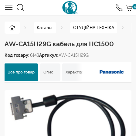
0
Каталог
СТУДІЙНА ТЕХНІКА
AW-CA15H29G кабель для HC1500
Код товару:
6143
Артикул:
AW-CA15H29G
Все про товар
Опис
Характеристики
Відгуки