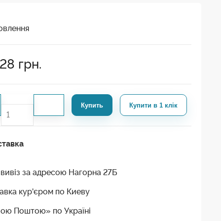
овлення
228
грн.
Купить
Купити в 1 клік
ставка
вивіз за адресою Нагорна 27Б
авка кур'єром по Киеву
ою Поштою» по Україні