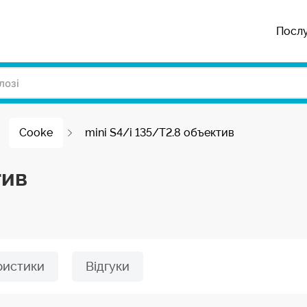
Посл
Cooke
mini S4/i 135/T2.8 объектив
тив
ристики
Відгуки