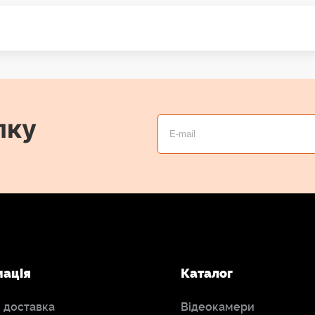
лку
мація
Каталог
і доставка
Відеокамери