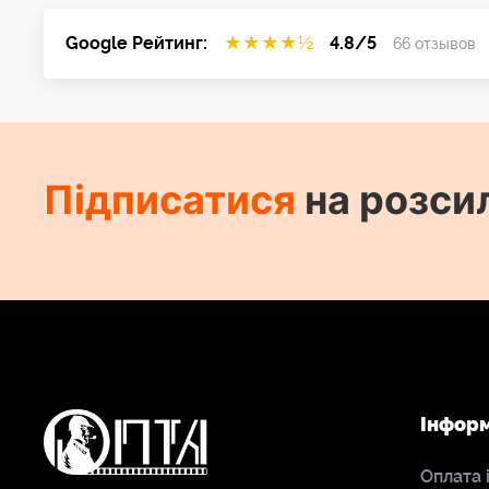
Google Рейтинг:
★
★
★
★
½
4.8/5
66 отзывов
Підписатися
на розси
Інфор
Оплата 