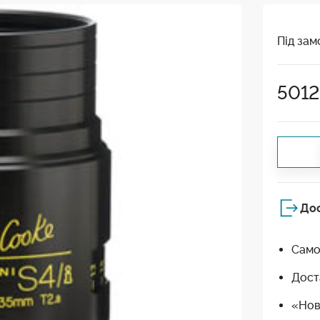
Під зам
501
До
Само
Дост
«Нов