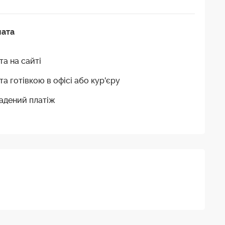
лата
та на сайті
та готівкою в офісі або кур'єру
адений платіж