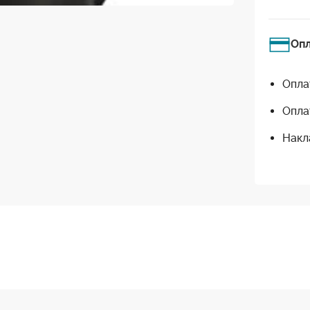
Оп
Опла
Опла
Накл