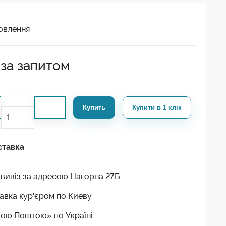
овлення
 за запитом
Купить
Купити в 1 клік
ставка
вивіз за адресою Нагорна 27Б
авка кур'єром по Киеву
ою Поштою» по Україні