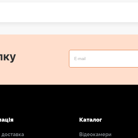
лку
мація
Каталог
і доставка
Відеокамери