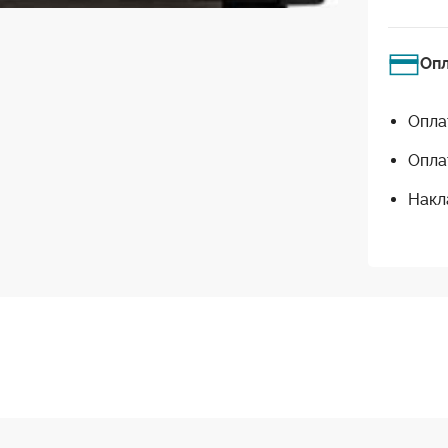
Оп
Опла
Опла
Накл