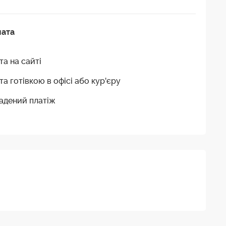
лата
та на сайті
та готівкою в офісі або кур'єру
адений платіж