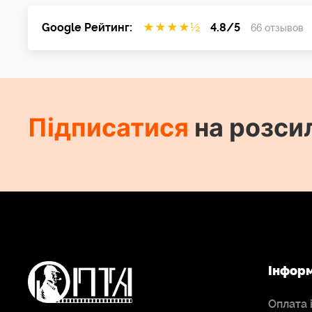
Google Рейтинг:
★
★
★
★
½
4.8/5
66 отзывов
Підписатися
на розси
Інфор
Оплата 