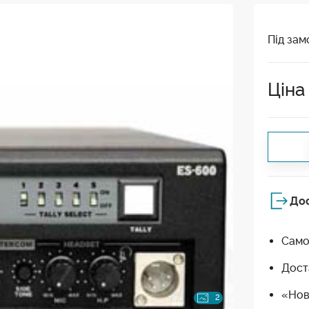
Під зам
Ціна
До
Само
Дост
«Нов
2