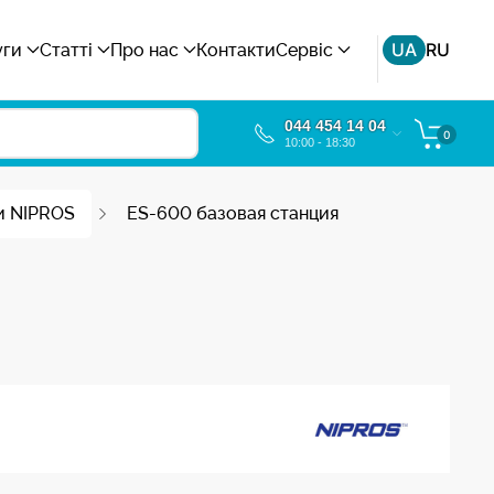
UA
RU
уги
Статті
Про нас
Контакти
Сервіс
044 454 14 04
0
10:00 - 18:30
и NIPROS
ES-600 базовая станция