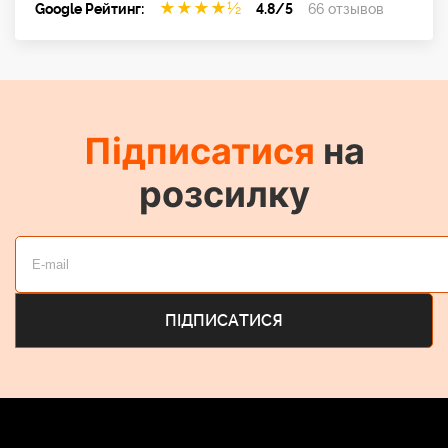
★
★
★
★
½
Google Рейтинг:
4.8/5
66 отзывов
Підписатися
на
розсилку