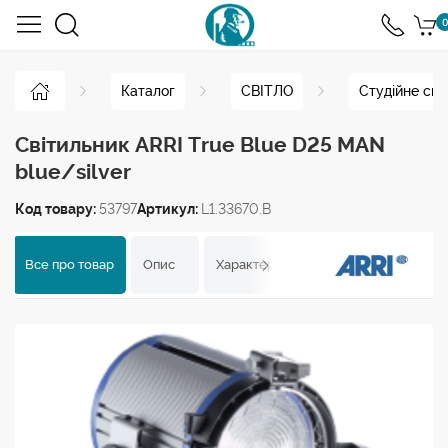
0
Каталог
СВІТЛО
Студійне сві
Світильник ARRI True Blue D25 MAN
blue/silver
Код товару:
53797
Артикул:
L1.33670.B
Все про товар
Опис
Характеристики
Відгуки