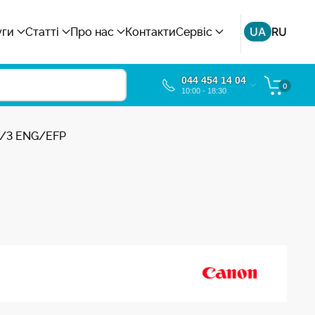
UA
RU
уги
Статті
Про нас
Контакти
Сервіс
044 454 14 04
0
10:00 - 18:30
2/3 ENG/EFP