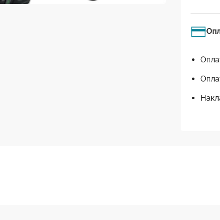
Оп
Опла
Опла
Накл