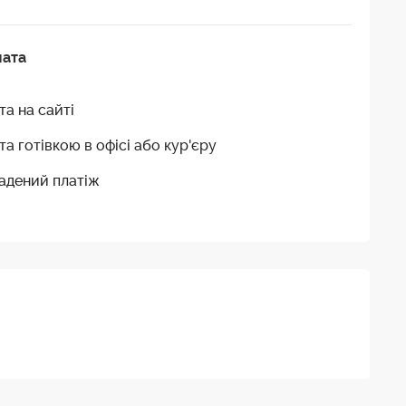
лата
та на сайті
та готівкою в офісі або кур'єру
адений платіж