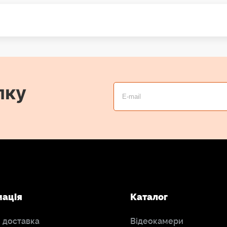
лку
мація
Каталог
і доставка
Відеокамери