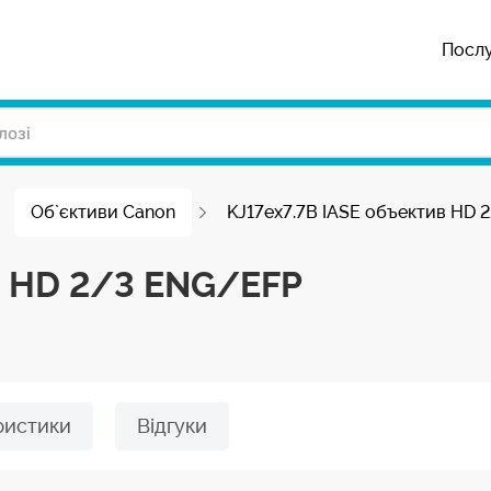
Посл
Об`єктиви Canon
KJ17ex7.7B IASE объектив HD 
в HD 2/3 ENG/EFP
ристики
Відгуки