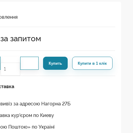
овлення
 за запитом
Купить
Купити в 1 клік
ставка
вивіз за адресою Нагорна 27Б
авка кур'єром по Киеву
ою Поштою» по Україні