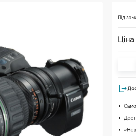
Під зам
Ціна
До
Само
Дост
«Нов