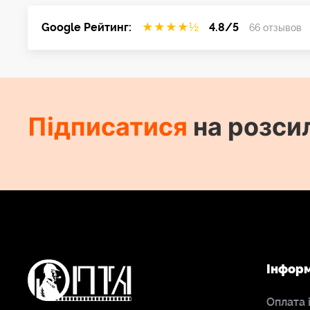
Google Рейтинг:
★
★
★
★
½
4.8/5
66 отзывов
Підписатися
на розси
Інфор
Оплата 