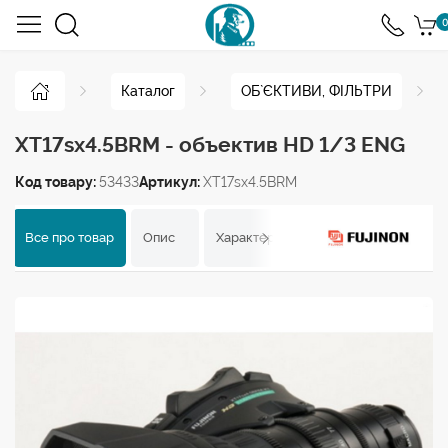
0
Каталог
ОБ`ЄКТИВИ, ФІЛЬТРИ
XT17sx4.5BRM - объектив HD 1/3 ENG
Код товару:
53433
Артикул:
XT17sx4.5BRM
Все про товар
Опис
Характеристики
Відгуки