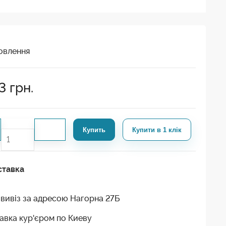
овлення
3
грн.
Купить
Купити в 1 клік
ставка
вивіз за адресою Нагорна 27Б
авка кур'єром по Киеву