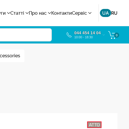
UA
RU
уги
Статті
Про нас
Контакти
Сервіс
044 454 14 04
0
10:00 - 18:30
cessories