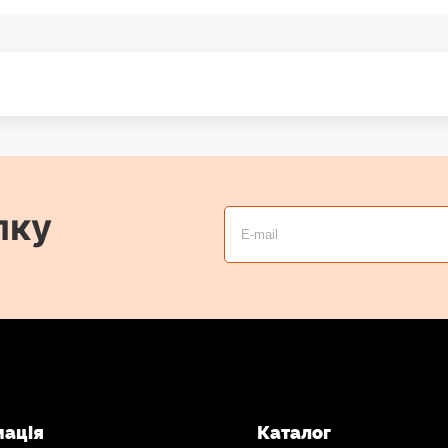
лку
мація
Каталог