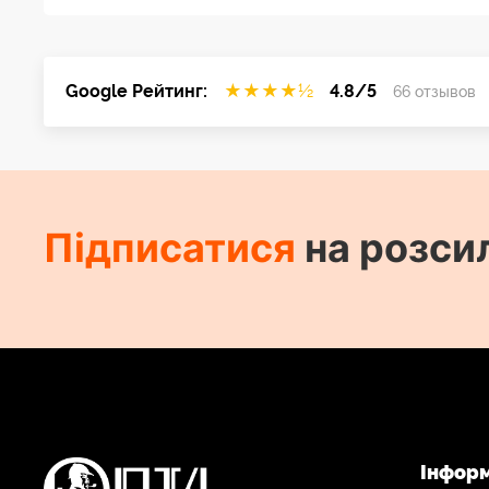
Google Рейтинг:
★
★
★
★
½
4.8/5
66 отзывов
Підписатися
на розси
Інфор