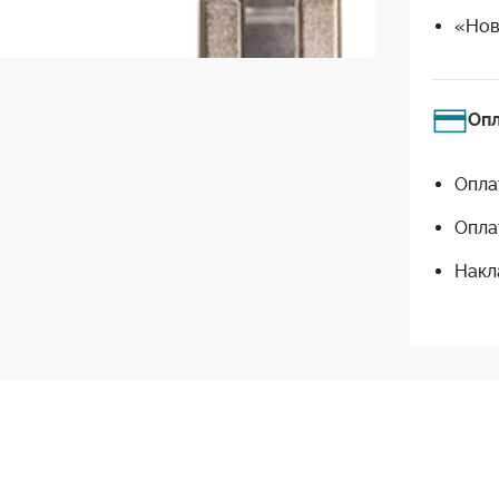
«Нов
Оп
Опла
Опла
Накл