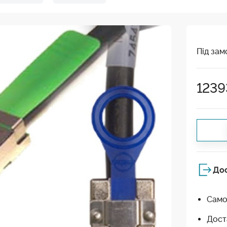
Під зам
1239
До
Само
Дост