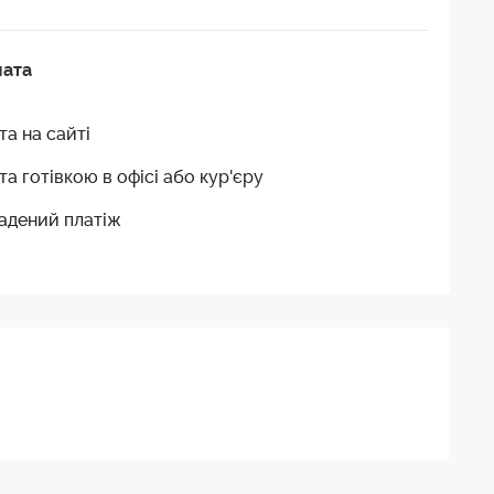
лата
та на сайті
та готівкою в офісі або кур'єру
адений платіж