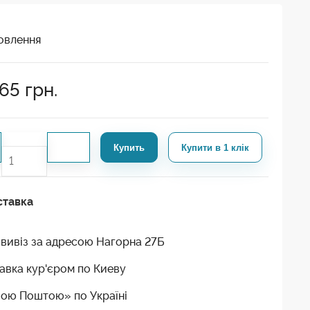
овлення
65
грн.
Купить
Купити в 1 клік
ставка
вивіз за адресою Нагорна 27Б
авка кур'єром по Киеву
ою Поштою» по Україні