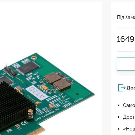
Під зам
1649
До
Само
Дост
«Нов