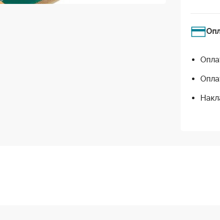
Оп
Опла
Опла
Накл