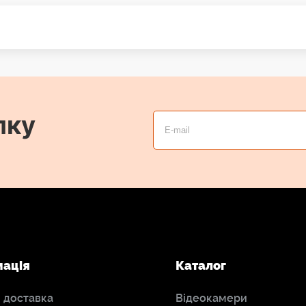
лку
мація
Каталог
і доставка
Відеокамери