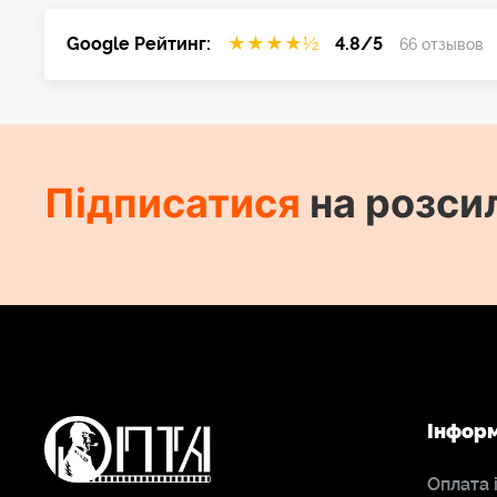
Google Рейтинг:
★
★
★
★
½
4.8/5
66 отзывов
Підписатися
на розси
Інфор
Оплата 