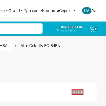
UA
RU
уги
Статті
Про нас
Контакти
Сервіс
044 454 14 04
0
10:00 - 18:30
 HBAs
Atto Celerity FC-84EN