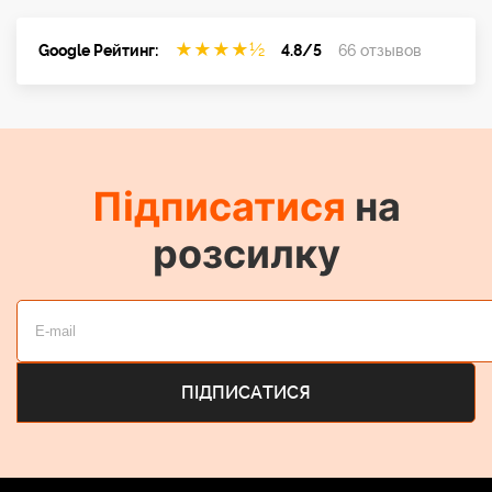
★
★
★
★
½
Google Рейтинг:
4.8/5
66 отзывов
Підписатися
на
розсилку