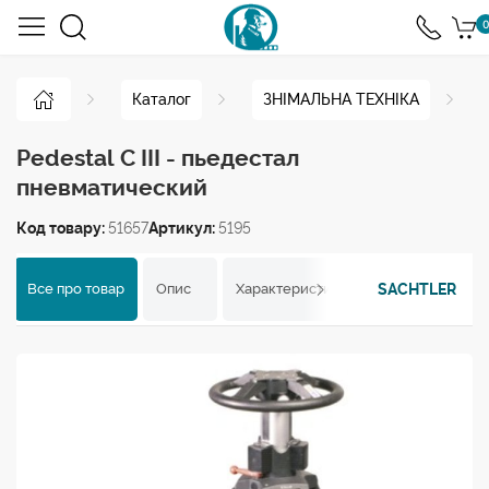
0
Каталог
ЗНІМАЛЬНА ТЕХНІКА
Pedestal C III - пьедестал
пневматический
Код товару:
51657
Артикул:
5195
SACHTLER
Все про товар
Опис
Характеристики
Відгуки