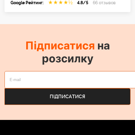
★
★
★
★
½
Google Рейтинг:
4.8/5
66 отзывов
Підписатися
на
розсилку